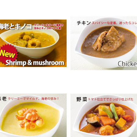
海老とキノコ New!!
チキンカレー
¥450
¥450
海老カレー
野菜カレー
¥450
¥400