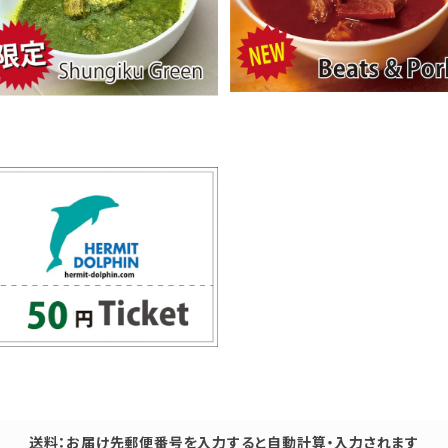
春菊グリーン（ポーク）
ビーツ&ポーク
¥390
¥420
50円チケット
¥50
送料：お届け先郵便番号を入力すると自動計算・入力されます